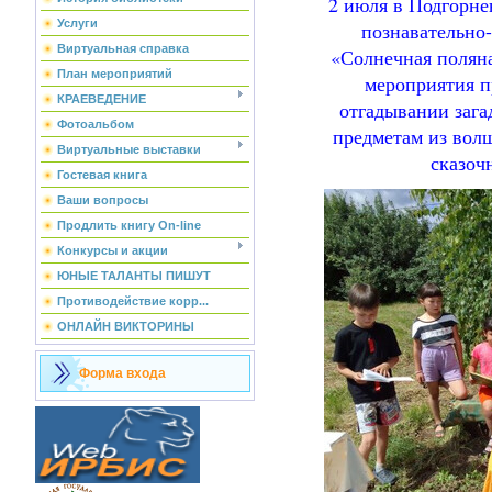
2 июля в Подгорне
Услуги
познавательно
Виртуальная справка
«Солнечная поляна
План мероприятий
мероприятия п
КРАЕВЕДЕНИЕ
отгадывании загад
Фотоальбом
предметам из вол
Виртуальные выставки
сказоч
Гостевая книга
Ваши вопросы
Продлить книгу On-line
Конкурсы и акции
ЮНЫЕ ТАЛАНТЫ ПИШУТ
Противодействие корр...
ОНЛАЙН ВИКТОРИНЫ
Форма входа