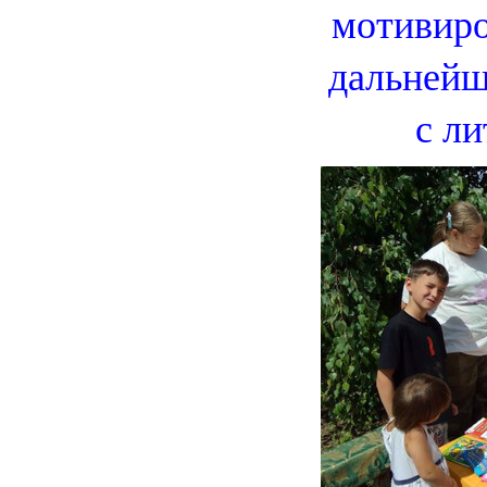
мотивиро
дальнейш
с ли