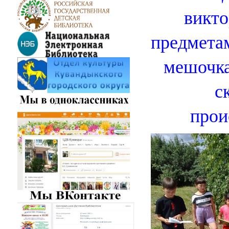
викто
предмета
мешочка
с
прои