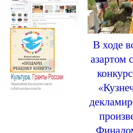
В ходе в
азартом 
конкурс
«Кузнеч
деклами
произве
Финалом