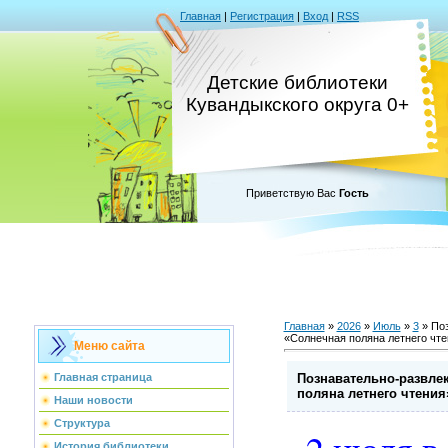
Главная
|
Регистрация
|
Вход
|
RSS
Детские библиотеки
Кувандыкского округа 0+
Приветствую Вас
Гость
Главная
»
2026
»
Июль
»
3
» Поз
«Солнечная поляна летнего чт
Меню сайта
Познавательно-развле
Главная страница
поляна летнего чтени
Наши новости
Структура
История библиотеки