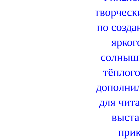
творческ
по созд
ярког
солныш
тёплого
дополни
для чит
выста
при