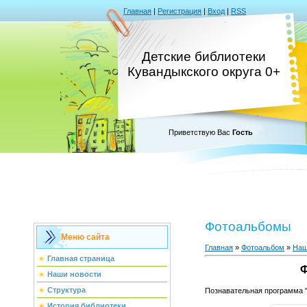
Главная
|
Регистрация
|
Вход
|
RSS
Детские библиотеки
Кувандыкского округа 0+
Приветствую Вас
Гость
Фотоальбомы
Меню сайта
Главная
»
Фотоальбом
»
Наш
Главная страница
Ф
Наши новости
Структура
Познавательная программа "
История библиотеки