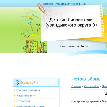
Главная
|
Регистрация
|
Вход
|
RSS
Детские библиотеки
Кувандыкского округа 0+
Приветствую Вас
Гость
Фотоальбомы
Меню сайта
Главная
»
Фотоальбом
»
Наш
Главная страница
Ф
Наши новости
Структура
конкурсная программа к Вс
История библиотеки