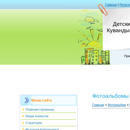
Главная
|
Регист
Детск
Кувандык
При
Фотоальбомы
Меню сайта
Главная
»
Фотоальбом
»
Главная страница
Наши новости
Структура
История библиотеки