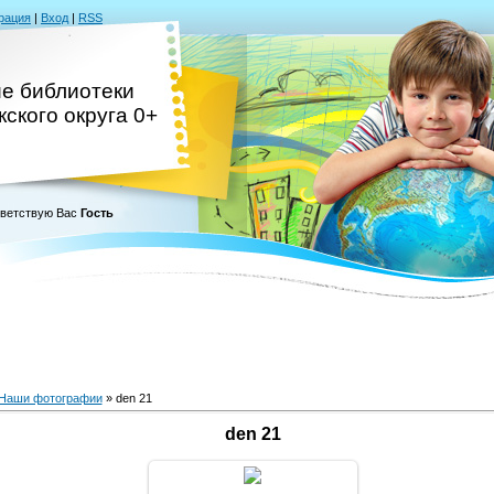
рация
|
Вход
|
RSS
ие библиотеки
ского округа 0+
ветствую Вас
Гость
Наши фотографии
» den 21
den 21