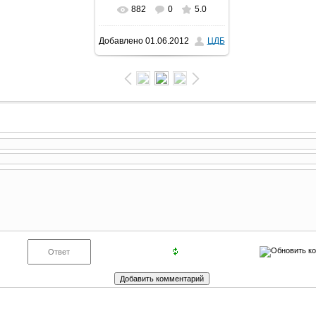
882
0
5.0
В реальном размере
Добавлено
01.06.2012
ЦДБ
640x480
/ 235.2Kb