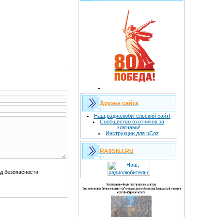
Друзья сайта
Наш,радиолюбительский сайт!
Сообщество охотников за
ключами!
Инструкции для uCoz
RA9SNJ.RU