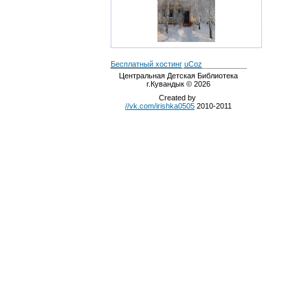
Бесплатный хостинг
uCoz
Центральная Детская Библиотека
г.Кувандык © 2026
Created by
//vk.com/irishka0505
2010-2011