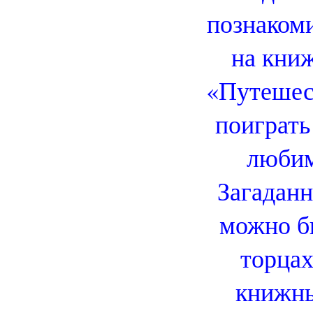
познакоми
на кни
«Путешест
поиграть
любим
Загаданн
можно б
торцах
книжны