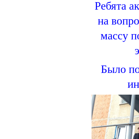
Ребята а
на вопр
массу 
Было по
ин