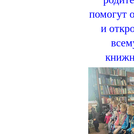
помогут 
и откр
всем
книжн