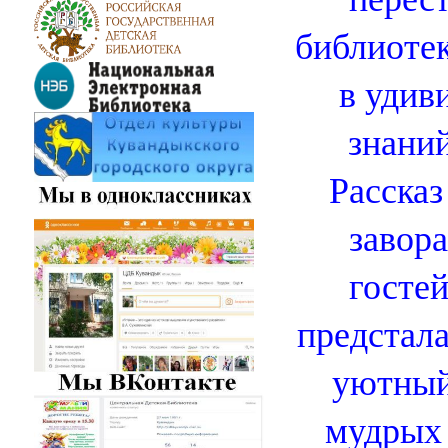
библиотек
в удив
знаний
Рассказ
завор
гостей
предстала
уютный
мудрых 