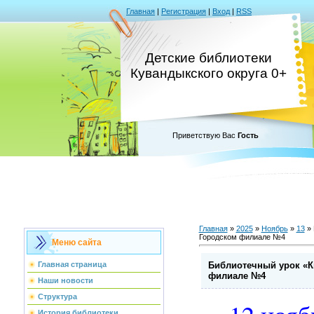
Главная
|
Регистрация
|
Вход
|
RSS
Детские библиотеки
Кувандыкского округа 0+
Приветствую Вас
Гость
Главная
»
2025
»
Ноябрь
»
13
» 
Городском филиале №4
Меню сайта
Библиотечный урок «К
Главная страница
филиале №4
Наши новости
Структура
История библиотеки