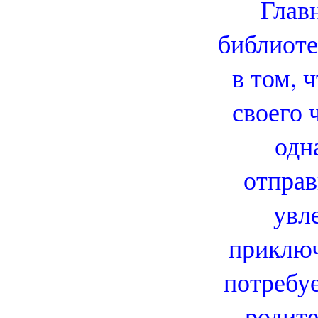
Глав
библиоте
в том, 
своего 
одн
отправ
увл
приключ
потребу
родит