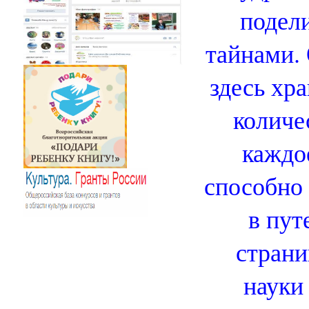
подел
тайнами. 
здесь хр
количе
каждо
способно 
в пут
страни
науки 