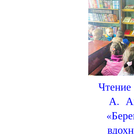
Чтение 
А. А
«Бере
вдохн