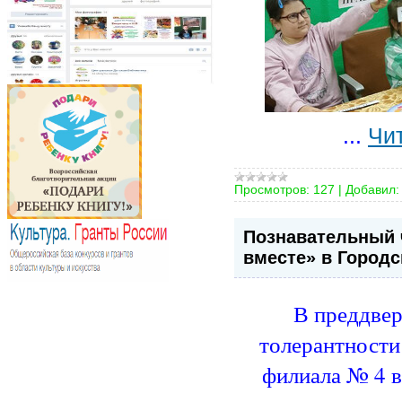
...
Чи
Просмотров:
127
|
Добавил:
Познавательный 
вместе» в Город
В преддве
толерантности
филиала № 4 в