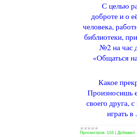
С целью р
доброте и о е
человека, работ
библиотеки, пр
№2 на час 
«Общаться 
Какое прек
Произносишь е
своего друга, 
играть в
Просмотров:
116
|
Добавил: