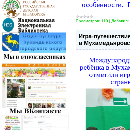
особенности. 
Просмотров:
110
|
Добавил:
Игра-путешествие
в Мухамедьяровс
Международн
ребёнка в Муха
отметили
иг
стран