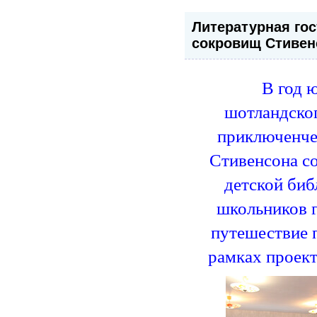
Литературная го
сокровищ Стивен
В год 
шотландског
приключенчес
Стивенсона с
детской биб
школьников 
путешествие 
рамках проект