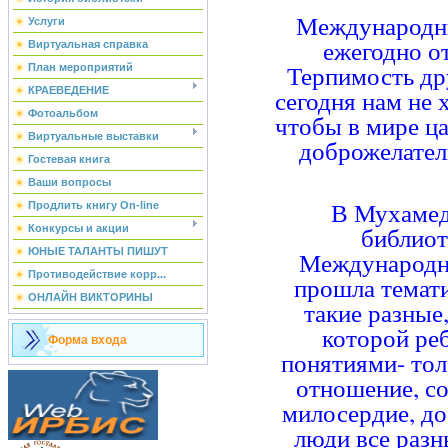
Международны
Услуги
ежегодно о
Виртуальная справка
Терпимость дру
План мероприятий
сегодня нам не х
КРАЕВЕДЕНИЕ
Фотоальбом
чтобы в мире ц
Виртуальные выставки
доброжелател
Гостевая книга
Ваши вопросы
В Мухамед
Продлить книгу On-line
библиот
Конкурсы и акции
Международно
ЮНЫЕ ТАЛАНТЫ ПИШУТ
Противодействие корр...
прошла темати
ОНЛАЙН ВИКТОРИНЫ
такие разные,
которой ре
Форма входа
понятиями- тол
отношение, со
милосердие, до
люди все разн