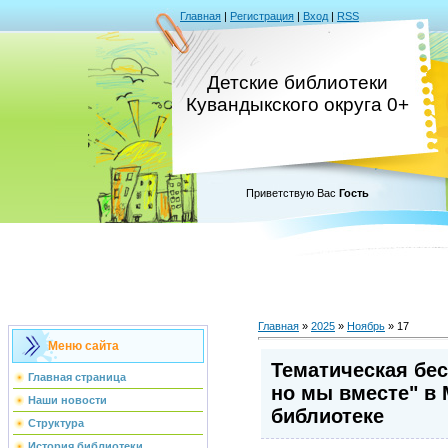
Главная
|
Регистрация
|
Вход
|
RSS
Детские библиотеки
Кувандыкского округа 0+
Приветствую Вас
Гость
Главная
»
2025
»
Ноябрь
»
17
Меню сайта
Тематическая бес
Главная страница
но мы вместе" в
Наши новости
библиотеке
Структура
История библиотеки