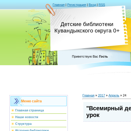
Главная
|
Регистрация
|
Вход
|
RSS
Детские библиотеки
Кувандыкского округа 0+
Приветствую Вас
Гость
Главная
»
2017
»
Апрель
»
24
Меню сайта
"Всемирный де
Главная страница
урок
Наши новости
Структура
История библиотеки