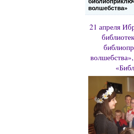
библиоприклю
волшебства»
21 апреля Иб
библиотек
библиопр
волшебства»,
«Библ