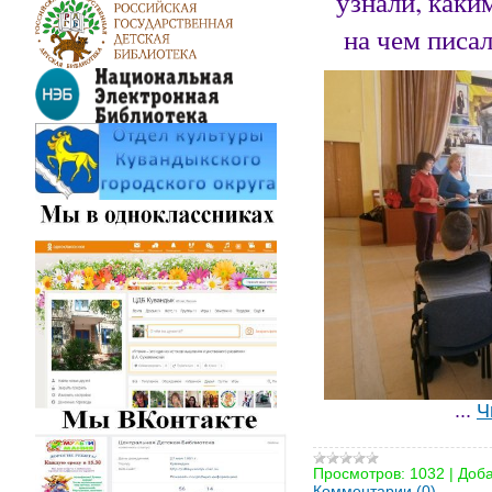
узнали, каки
на чем писа
...
Ч
Просмотров:
1032
|
Доба
Комментарии (0)