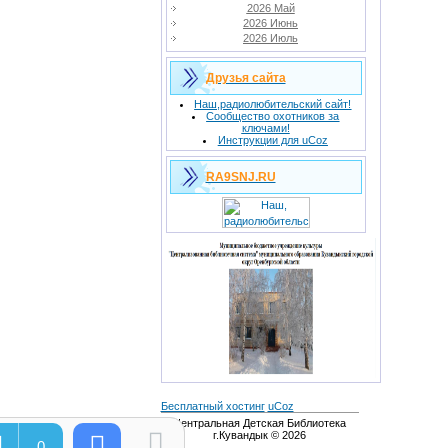
2026 Май
2026 Июнь
2026 Июль
Друзья сайта
Наш,радиолюбительский сайт!
Сообщество охотников за
ключами!
Инструкции для uCoz
RA9SNJ.RU
Бесплатный хостинг
uCoz
Центральная Детская Библиотека
г.Кувандык © 2026
0
0