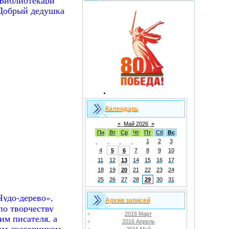
Добрый дедушка
Календарь
«
Май 2026
»
Пн
Вт
Ср
Чт
Пт
Сб
Вс
1
2
3
4
5
6
7
8
9
10
11
12
13
14
15
16
17
18
19
20
21
22
23
24
25
26
27
28
29
30
31
Чудо-дерево»,
Архив записей
по творчеству
2016 Март
им писателя, а
2016 Апрель
ом-сказочником