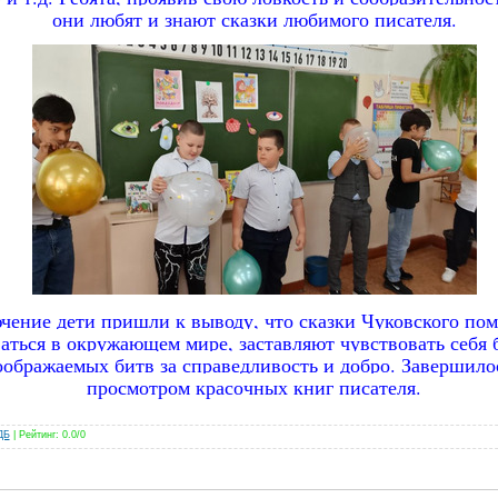
они
любят и знают сказки любимого писателя.
ючение
дети пришли к выводу, что сказки Чуковского по
аться в окружающем мире, заставляют чувствовать себя
оображаемых битв за справедливость и добро.
Завершило
просмотром красочных книг писателя.
ДБ
|
Рейтинг
:
0.0
/
0