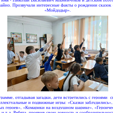
чайно. Прозвучали интересные факты о рождении сказок
«Мойдодыр».
рамме, отгадывая загадки, дети
встретились с героями ск
еллектуальные и подвижные игры:
«Сказки заблудились»
ых героев», «Комарики на воздушном шарике»,
«
Героиче
»
и т.д. Ребята,
проявив свою ловкость и сообразительност