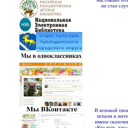
он стал слу
В игровой прог
играли в инт
имена сказочн
«Кто есть, кто