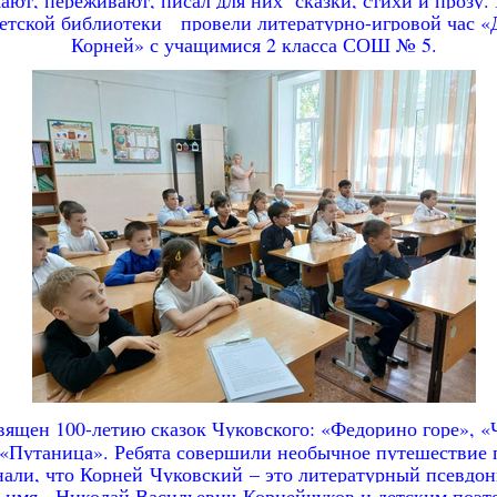
етской библиотеки провели литературно-игровой час
«
Корней» с учащимися 2 класса СОШ № 5.
ящен 100-летию сказок Чуковского:
«Федорино горе», «
«Путаница». Ребята совершили необычное путешествие 
нали, что Корней
Чуковский
– это литературный псевдон
о имя - Николай Васильевич
Корнейчуков
и
детским поэт