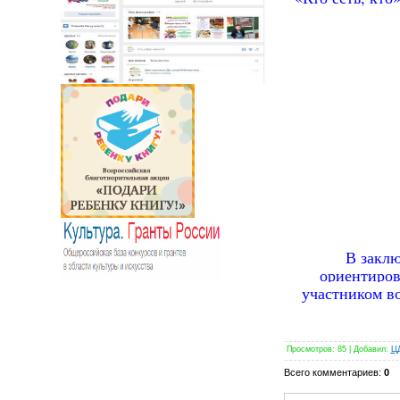
В закл
ориентиров
участником в
Просмотров
: 85 |
Добавил
:
Ц
Всего комментариев
:
0