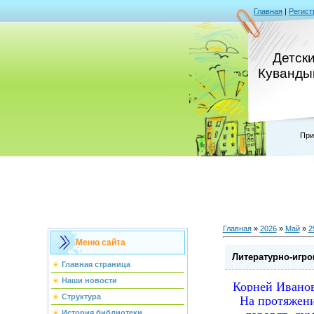
Главная
|
Регист
Детск
Кувандык
При
Главная
»
2026
»
Май
»
2
Меню сайта
Литературно-игро
Главная страница
Наши новости
Корней Иванов
На протяжени
Структура
говорят, ду
История библиотеки