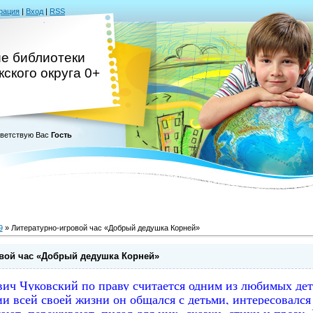
рация
|
Вход
|
RSS
ие библиотеки
ского округа 0+
ветствую Вас
Гость
9
» Литературно-игровой час «Добрый дедушка Корней»
вой час «Добрый дедушка Корней»
ич Чуковский по праву считается одним из любимых дет
и всей своей жизни он общался с детьми, интересовался 
мают, переживают, писал для них сказки, стихи и прозу.