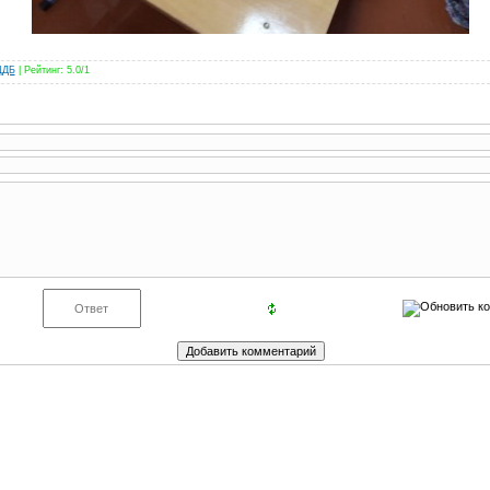
ЦДБ
|
Рейтинг
:
5.0
/
1