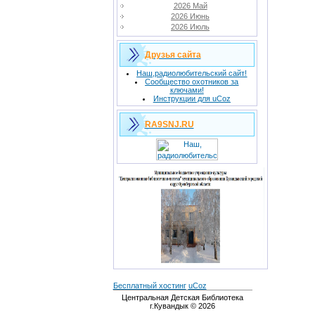
2026 Май
2026 Июнь
2026 Июль
Друзья сайта
Наш,радиолюбительский сайт!
Сообщество охотников за
ключами!
Инструкции для uCoz
RA9SNJ.RU
Бесплатный хостинг
uCoz
Центральная Детская Библиотека
г.Кувандык © 2026