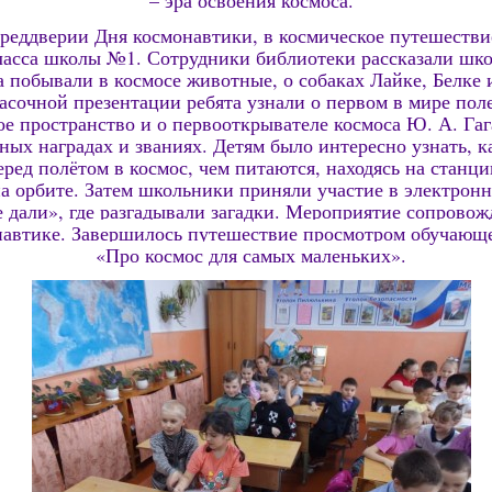
 преддверии Дня космонавтики, в космическое путешестви
ласса школы №1. Сотрудники библиотеки рассказали шко
а побывали в космосе животные, о собаках Лайке, Белке 
сочной презентации ребята узнали о первом в мире поле
ое пространство и о первооткрывателе космоса Ю. А. Гаг
ных наградах и званиях. Детям было интересно узнать, 
ред полётом в космос, чем питаются, находясь на станци
а орбите. Затем школьники приняли участие в электрон
 дали», где разгадывали загадки. Мероприятие сопровож
навтике.
Завершилось
путешествие
просмотром обучающе
«Про космос для самых маленьких».