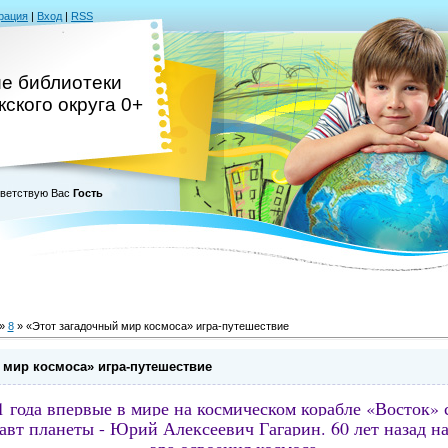
рация
|
Вход
|
RSS
ие библиотеки
ского округа 0+
ветствую Вас
Гость
»
8
» «Этот загадочный мир космоса» игра-путешествие
 мир космоса» игра-путешествие
 года впервые в мире на космическом корабле «Восток»
вт планеты - Юрий Алексеевич Гагарин. 60 лет назад на
– эра освоения космоса.