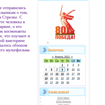
е отправились
льникам о том,
и Стрелке. С
те человека в
арине, о его
как космонавты
и, что изучают и
ной викторине
далось обзором
го мультфильма
Календарь
«
Апрель 2021
»
Пн
Вт
Ср
Чт
Пт
Сб
Вс
1
2
3
4
5
6
7
8
9
10
11
12
13
14
15
16
17
18
19
20
21
22
23
24
25
26
27
28
29
30
Архив записей
2016 Март
2016 Апрель