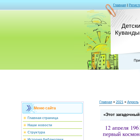
Главная
|
Регист
Детск
Кувандык
При
Главная
»
2021
»
Апрель
Меню сайта
«Этот загадочный
Главная страница
Наши новости
12 апреля
1961
первый космона
Структура
История библиотеки