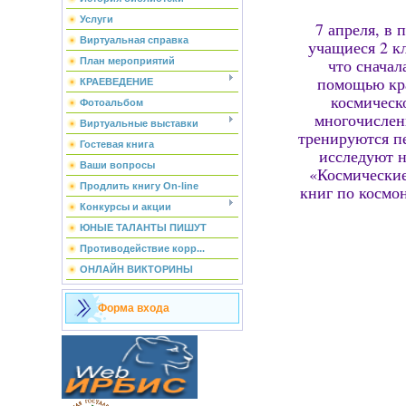
Услуги
7 апреля, в
Виртуальная справка
учащиеся 2 к
что сначал
План мероприятий
помощью кра
КРАЕВЕДЕНИЕ
космическ
Фотоальбом
многочислен
Виртуальные выставки
тренируются пе
Гостевая книга
исследуют н
Ваши вопросы
«Космические
Продлить книгу On-line
книг по космо
Конкурсы и акции
ЮНЫЕ ТАЛАНТЫ ПИШУТ
Противодействие корр...
ОНЛАЙН ВИКТОРИНЫ
Форма входа