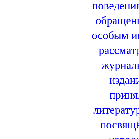
поведения
обращени
особым и
рассмат
журнал
издани
приня
литерату
посвящ
народ