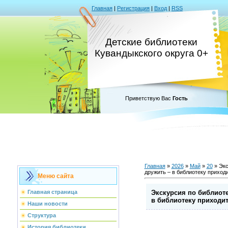
Главная
|
Регистрация
|
Вход
|
RSS
Детские библиотеки
Кувандыкского округа 0+
Приветствую Вас
Гость
Главная
»
2026
»
Май
»
20
» Экс
дружить – в библиотеку приход
Меню сайта
Экскурсия по библиоте
Главная страница
в библиотеку приходи
Наши новости
Структура
История библиотеки