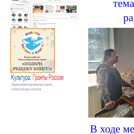
тем
ра
В ходе м