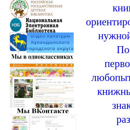
кни
ориентиро
нужной
По
перво
любопыт
книжны
зна
ра