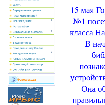
Услуги
15 мая Г
Виртуальная справка
План мероприятий
№1 посе
КРАЕВЕДЕНИЕ
Фотоальбом
класса Н
Виртуальные выставки
Гостевая книга
В нач
Ваши вопросы
Продлить книгу On-line
биб
Конкурсы и акции
ЮНЫЕ ТАЛАНТЫ ПИШУТ
познак
Противодействие корр...
ОНЛАЙН ВИКТОРИНЫ
устройст
Форма входа
Она об
правильн