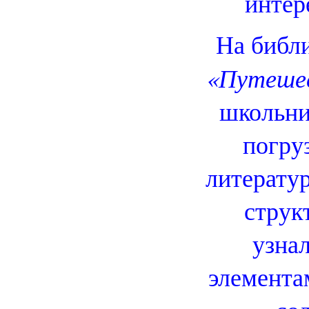
интер
На библ
«Путешес
школьни
погру
литерату
струк
узнал
элемента