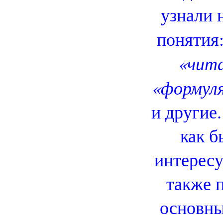
узнали 
понятия
«чита
«формул
и другие.
как б
интерес
также 
основн