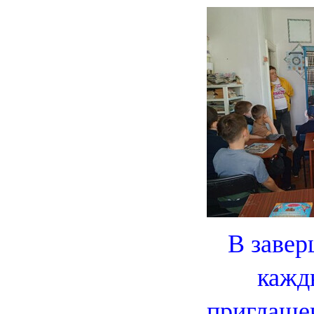
В завер
кажд
приглашен