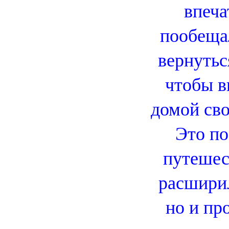
впеча
пообеща
вернутьс
чтобы в
домой сво
Это по
путешес
расширил
но и пр