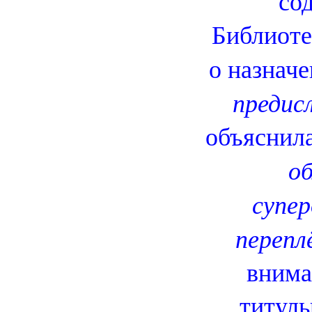
со
Библиоте
о назнач
предис
объяснил
о
супе
перепл
внима
титуль