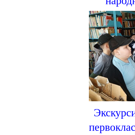
Экскурси
первокла